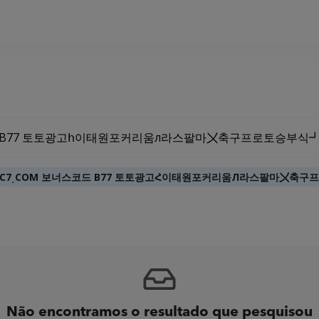
DC7ͺCOM 보너스코드 B77 토토광고Հ이태원포커리움Л라스팔마〤축
Não encontramos o resultado que pesquisou