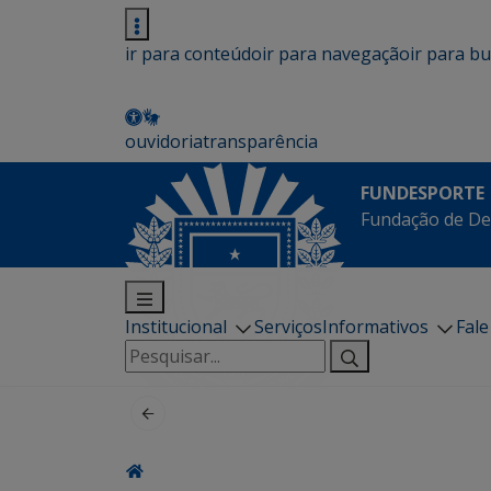
ir para conteúdo
ir para navegação
ir para b
ouvidoria
transparência
FUNDESPORTE
Fundação de De
Institucional
Serviços
Informativos
Fal
Pesquisar
por: