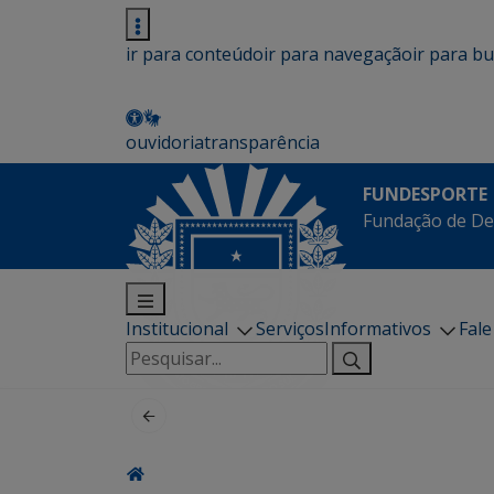
ir para conteúdo
ir para navegação
ir para b
ouvidoria
transparência
FUNDESPORTE
Fundação de De
Institucional
Serviços
Informativos
Fal
Pesquisar
por: