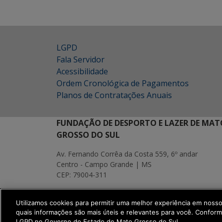
LGPD
Fala Servidor
Acessibilidade
Ordem Cronológica de Pagamentos
Planos de Contratações Anuais
FUNDAÇÃO DE DESPORTO E LAZER DE MAT
GROSSO DO SUL
Av. Fernando Corrêa da Costa 559, 6º andar
Centro - Campo Grande | MS
CEP: 79004-311
MAPA
Utilizamos cookies para permitir uma melhor experiência em noss
SETDIG | Secretaria-Executiva de Transf
quais informações são mais úteis e relevantes para você. Confor
LGPD no Governo do Estado de Mato Grosso do Sul.