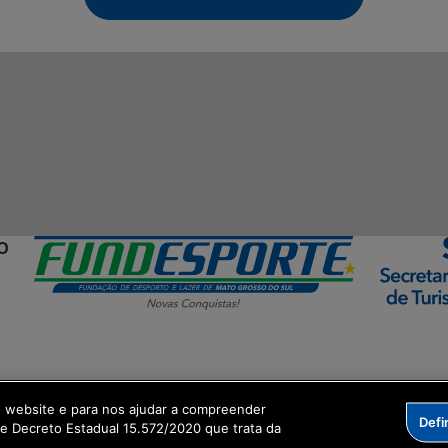
O
o website e para nos ajudar a compreender
Defi
ormação Digital
me Decreto Estadual 15.572/2020 que trata da