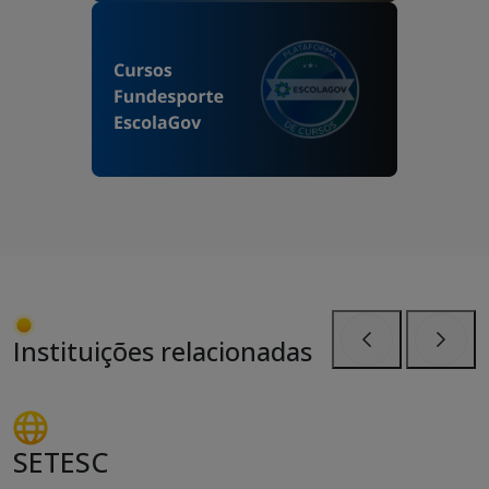
Instituições relacionadas
Anterior
Próxi
SETESC