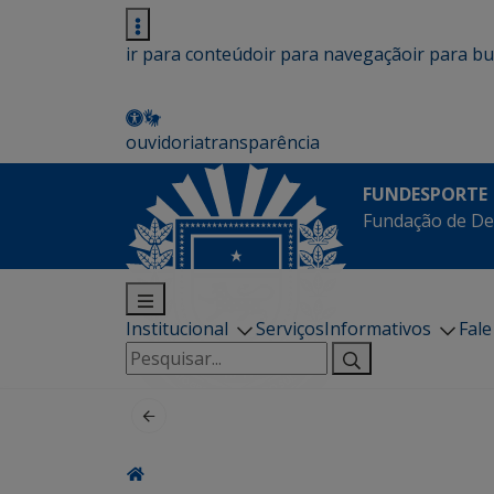
ir para conteúdo
ir para navegação
ir para b
ouvidoria
transparência
FUNDESPORTE
Fundação de De
Institucional
Serviços
Informativos
Fal
Pesquisar
por: