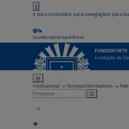
ir para conteúdo
ir para navegação
ir para b
ouvidoria
transparência
FUNDESPORTE
Fundação de De
Institucional
Serviços
Informativos
Fal
Pesquisar
por: