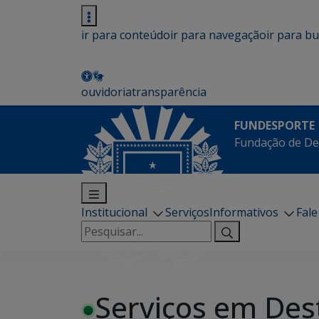
ir para conteúdo
ir para navegação
ir para b
ouvidoria
transparência
FUNDESPORTE
Fundação de De
Institucional
Serviços
Informativos
Fal
Pesquisar
por:
Serviços em Des