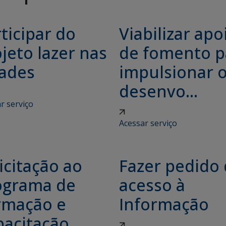
ticipar do
Viabilizar apo
jeto lazer nas
de fomento p
dades
impulsionar 
desenvo...
r serviço
Acessar serviço
icitação ao
Fazer pedido
ograma de
acesso à
rmação e
Informação
pacitação