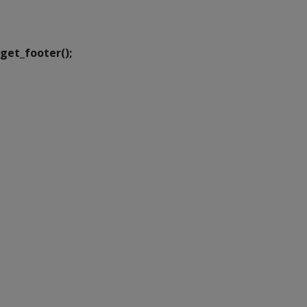
Executiva de
Transformação Digital
get_footer();