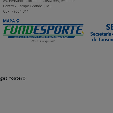
Av. Fernando Corrêa da Costa 559, 6º andar
Centro - Campo Grande | MS
CEP: 79004-311
MAPA
SETDIG | Secretaria-
Executiva de
Transformação Digital
get_footer();