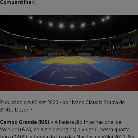
Compartilhar:
Publicado em
03 set 2020
• por Ivana Claudia Souza de
Britto Dezen •
Campo Grande (MS) –
A Federação Internacional de
Voleibol (
FIVB
, na sigla em inglês) divulgou, nesta quarta-
feira (02.09), a tabela da Liga das Nações de Vôlei 2021. Na