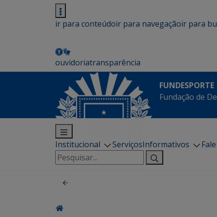
ir para conteúdo
ir para navegação
ir para b
ouvidoria
transparência
FUNDESPORTE
Fundação de De
Institucional
Serviços
Informativos
Fal
Pesquisar
por: