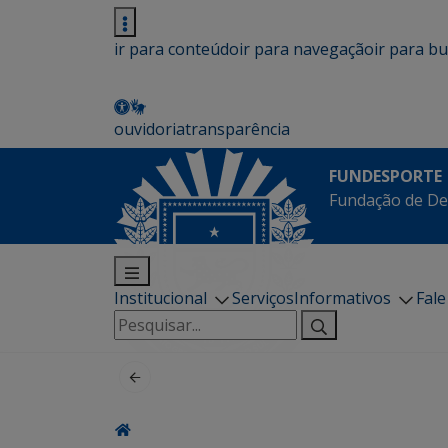
ir para conteúdo
ir para navegação
ir para b
ouvidoria
transparência
FUNDESPORTE
Fundação de De
Institucional
Serviços
Informativos
Fal
Pesquisar
por: