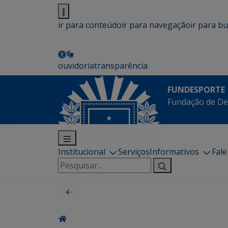
ir para conteúdo
ir para navegação
ir para b
ouvidoria
transparência
FUNDESPORTE
Fundação de De
Institucional
Serviços
Informativos
Fal
Pesquisar
por: