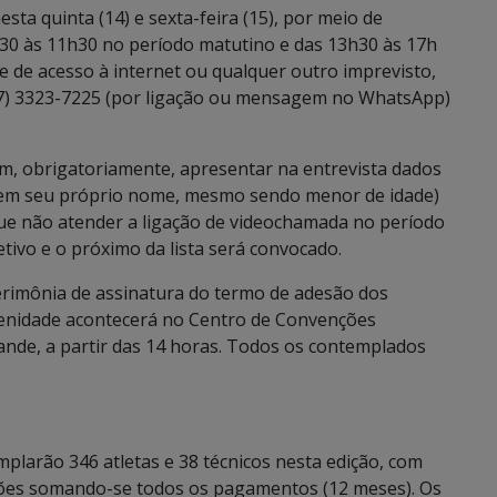
sta quinta (14) e sexta-feira (15), por meio de
30 às 11h30 no período matutino e das 13h30 às 17h
de de acesso à internet ou qualquer outro imprevisto,
67) 3323-7225 (por ligação ou mensagem no WhatsApp)
em, obrigatoriamente, apresentar na entrevista dados
 (em seu próprio nome, mesmo sendo menor de idade)
 que não atender a ligação de videochamada no período
tivo e o próximo da lista será convocado.
cerimônia de assinatura do termo de adesão dos
olenidade acontecerá no Centro de Convenções
nde, a partir das 14 horas. Todos os contemplados
mplarão 346 atletas e 38 técnicos nesta edição, com
lhões somando-se todos os pagamentos (12 meses). Os