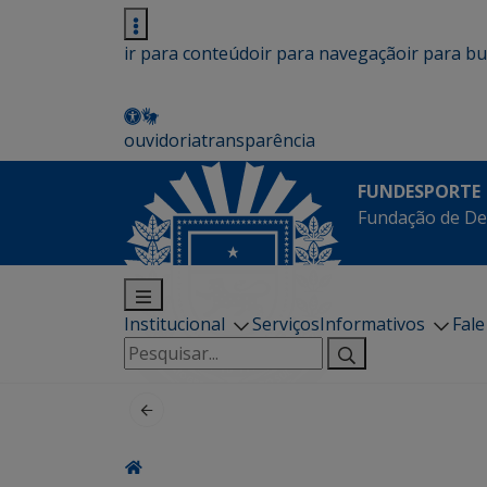
ir para conteúdo
ir para navegação
ir para b
ouvidoria
transparência
FUNDESPORTE
Fundação de De
Institucional
Serviços
Informativos
Fal
Pesquisar
por: