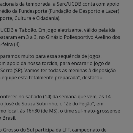
acionais da temporada, a Serc/UCDB conta com apoio
médio da Fundesporte (Fundação de Desporto e Lazer)
porte, Cultura e Cidadania).
UCDB e Taboão. Em jogo eletrizante, válido pela ida
pataram em 3 a 3, no Ginásio Poliesportivo Avelino dos
feira (4).
eparamos muito para essa sequência de jogos.
om apoio da nossa torcida, para encarar o jogo de
Serra (SP). Vamos ter todas as meninas à disposição
a equipe está totalmente preparada”, destacou
contecer no sábado (14) da semana que vem, às 14
vo José de Souza Sobrinho, o “Zé do Feijão”, em
mo local, às 16h30 (de MS), o time sul-mato-grossense
 Brasil.
o Grosso do Sul participa da LFF, campeonato de