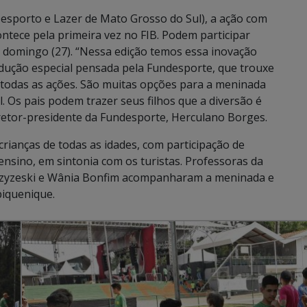
sporto e Lazer de Mato Grosso do Sul), a ação com
contece pela primeira vez no FIB. Podem participar
té domingo (27). “Nessa edição temos essa inovação
dução especial pensada pela Fundesporte, que trouxe
r todas as ações. São muitas opções para a meninada
l. Os pais podem trazer seus filhos que a diversão é
iretor-presidente da Fundesporte, Herculano Borges.
ianças de todas as idades, com participação de
ensino, em sintonia com os turistas. Professoras da
e Czyzeski e Wânia Bonfim acompanharam a meninada e
piquenique.