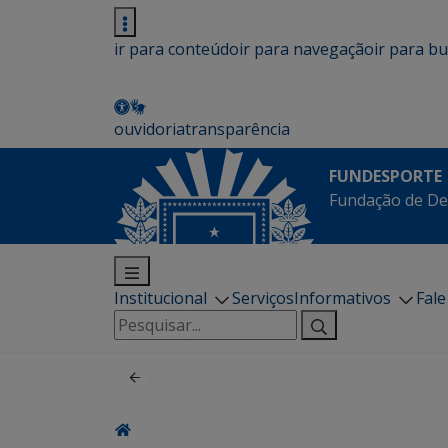
ir para conteúdo
ir para navegação
ir para b
ouvidoria
transparência
FUNDESPORTE
Fundação de De
Institucional
Serviços
Informativos
Fal
Pesquisar
por: