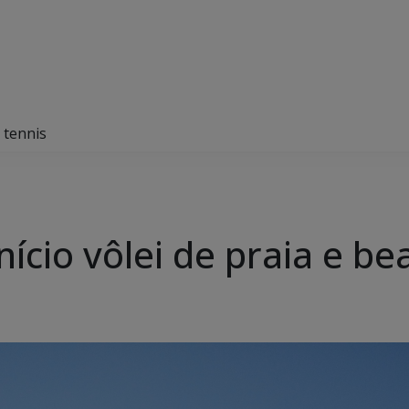
h tennis
Início vôlei de praia e b