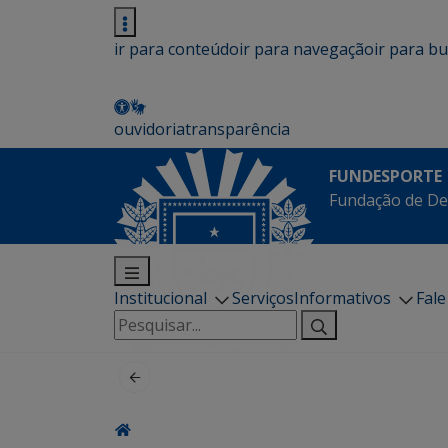
ir para conteúdo
ir para navegação
ir para b
ouvidoria
transparência
FUNDESPORTE
Fundação de De
Institucional
Serviços
Informativos
Fal
Pesquisar
por: