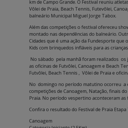
km de Campo Grande. O Festival reuniu atleta
Vôlei de Praia, Beach Tennis, Futevôlei, Can
balneário Municipal Miguel Jorge Tabox.
Além das competições o festival ofereceu sho
montado nas dependências do balneário. Outr
Cidades que é uma ação da Fundesporte que ofe
Kids com brinquedos infláveis para as crianças
No sábado pela manhã foram realizados os jog
as oficinas de Futvôlei, Canoagem e Beach Te
Futvôlei, Beach Tennis , Vôlei de Praia e ofici
No domingo no período matutino ocorreu a ofi
competições de Canoagem, Natação, finais do F
Praia. No período vespertino aconteceram as fi
Confira o resultado do Festival de Praia Etapa
Canoagem
Categoria Iniciante (2,5Km)