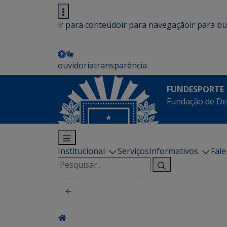
ir para conteúdo
ir para navegação
ir para b
ouvidoria
transparência
FUNDESPORTE
Fundação de De
Institucional
Serviços
Informativos
Fal
Pesquisar
por: