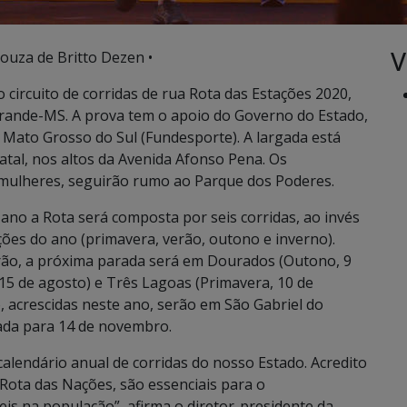
V
Souza de Britto Dezen •
 circuito de corridas de rua Rota das Estações 2020,
Grande-MS. A prova tem o apoio do Governo do Estado,
Mato Grosso do Sul (Fundesporte). A largada está
atal, nos altos da Avenida Afonso Pena. Os
mulheres, seguirão rumo ao Parque dos Poderes.
ano a Rota será composta por seis corridas, ao invés
ações do ano (primavera, verão, outono e inverno).
rão, a próxima parada será em Dourados (Outono, 9
15 de agosto) e Três Lagoas (Primavera, 10 de
, acrescidas neste ano, serão em São Gabriel do
dada para 14 de novembro.
calendário anual de corridas do nosso Estado. Acredito
Rota das Nações, são essenciais para o
is na população”, afirma o diretor-presidente da