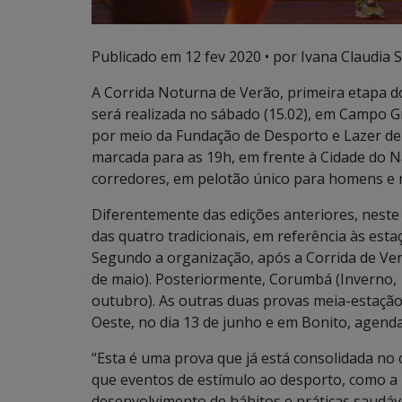
Publicado em
12 fev 2020
• por Ivana Claudia 
A Corrida Noturna de Verão, primeira etapa do
será realizada no sábado (15.02), em Campo 
por meio da Fundação de Desporto e Lazer de 
marcada para as 19h, em frente à Cidade do N
corredores, em pelotão único para homens e 
Diferentemente das edições anteriores, neste 
das quatro tradicionais, em referência às est
Segundo a organização, após a Corrida de Ve
de maio). Posteriormente, Corumbá (Inverno, 
outubro). As outras duas provas meia-estação
Oeste, no dia 13 de junho e em Bonito, agen
“Esta é uma prova que já está consolidada no 
que eventos de estímulo ao desporto, como a 
desenvolvimento de hábitos e práticas saudáve