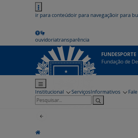
ir para conteúdo
ir para navegação
ir para b
ouvidoria
transparência
FUNDESPORTE
Fundação de De
Institucional
Serviços
Informativos
Fal
Pesquisar
por: