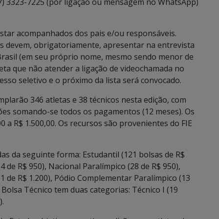
67) 3323-7225 (por ligação ou mensagem no WhatsApp)
star acompanhados dos pais e/ou responsáveis.
s devem, obrigatoriamente, apresentar na entrevista
 Brasil (em seu próprio nome, mesmo sendo menor de
tleta que não atender a ligação de videochamada no
sso seletivo e o próximo da lista será convocado.
mplarão 346 atletas e 38 técnicos nesta edição, com
lhões somando-se todos os pagamentos (12 meses). Os
0 a R$ 1.500,00. Os recursos são provenientes do FIE
idas da seguinte forma: Estudantil (121 bolsas de R$
34 de R$ 950), Nacional Paralímpico (28 de R$ 950),
1 de R$ 1.200), Pódio Complementar Paralímpico (13
O Bolsa Técnico tem duas categorias: Técnico I (19
).