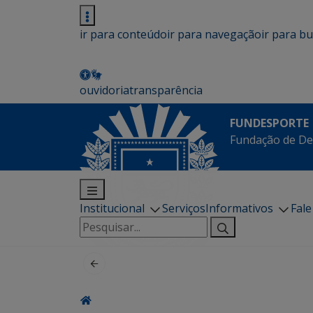
ir para conteúdo
ir para navegação
ir para b
ouvidoria
transparência
FUNDESPORTE
Fundação de De
Institucional
Serviços
Informativos
Fal
Pesquisar
por: