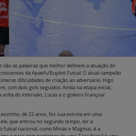
e são as palavras que melhor definem a atuação do
grossenses da Apaefs/Buybet Futsal. O atual campeão
úmeras dificuldades de criação ao adversário. Higo
, com dois gols seguidos. Ainda na etapa inicial,
olta do intervalo, Lucas e o goleiro Françoar
Leozinho, de 22 anos, fez sua estreia em uma
 ele, que entrou no segundo tempo, ter a
 futsal nacional, como Minas e Magnus, é a
time e para mim participar de uma Taça Brasil é uma