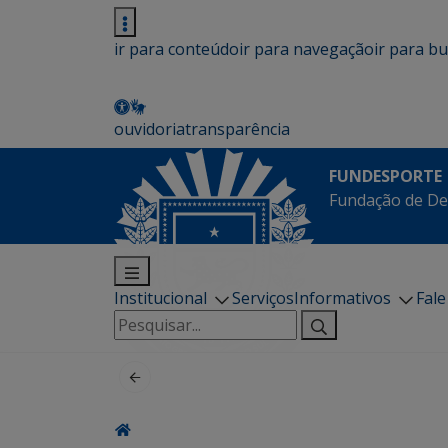
ir para conteúdo
ir para navegação
ir para b
ouvidoria
transparência
FUNDESPORTE
Fundação de De
Institucional
Serviços
Informativos
Fal
Pesquisar
por: