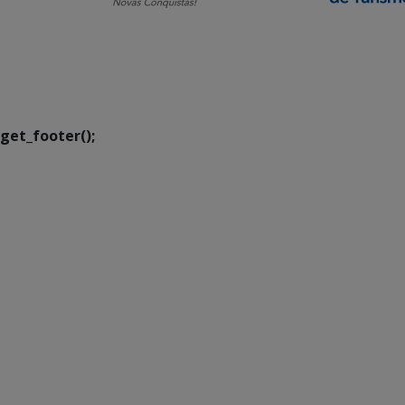
SETDIG | Secretaria-
Executiva de
Transformação Digital
get_footer();