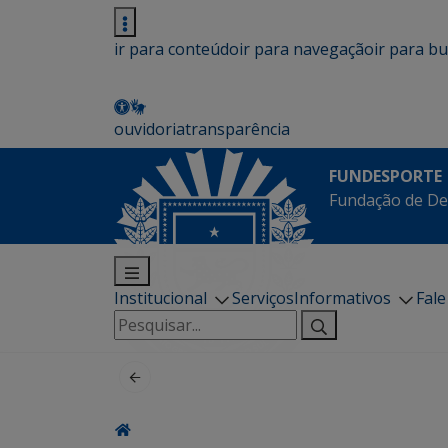
ir para conteúdo
ir para navegação
ir para b
ouvidoria
transparência
FUNDESPORTE
Fundação de De
Institucional
Serviços
Informativos
Fal
Pesquisar
por: