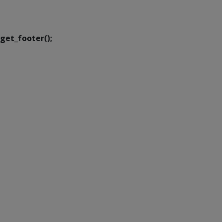
Executiva de
Transformação Digital
get_footer();