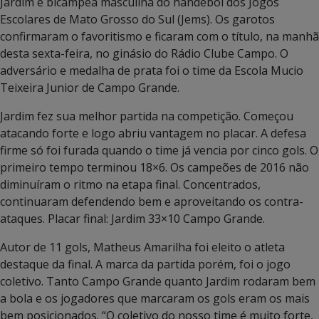
Jardim é bicampeã masculina do handebol dos Jogos
Escolares de Mato Grosso do Sul (Jems). Os garotos
confirmaram o favoritismo e ficaram com o título, na manhã
desta sexta-feira, no ginásio do Rádio Clube Campo. O
adversário e medalha de prata foi o time da Escola Mucio
Teixeira Junior de Campo Grande.
Jardim fez sua melhor partida na competição. Começou
atacando forte e logo abriu vantagem no placar. A defesa
firme só foi furada quando o time já vencia por cinco gols. O
primeiro tempo terminou 18×6. Os campeões de 2016 não
diminuíram o ritmo na etapa final. Concentrados,
continuaram defendendo bem e aproveitando os contra-
ataques. Placar final: Jardim 33×10 Campo Grande.
Autor de 11 gols, Matheus Amarilha foi eleito o atleta
destaque da final. A marca da partida porém, foi o jogo
coletivo. Tanto Campo Grande quanto Jardim rodaram bem
a bola e os jogadores que marcaram os gols eram os mais
bem posicionados. “O coletivo do nosso time é muito forte,