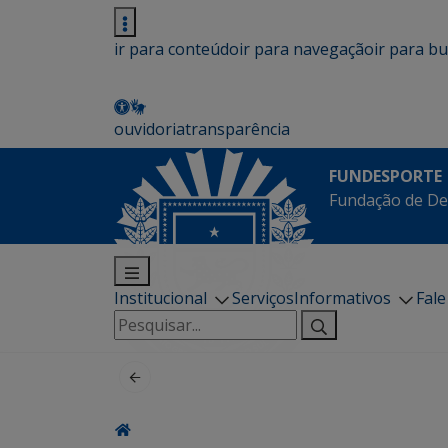
ir para conteúdo
ir para navegação
ir para b
ouvidoria
transparência
FUNDESPORTE
Fundação de De
Institucional
Serviços
Informativos
Fal
Pesquisar
por: