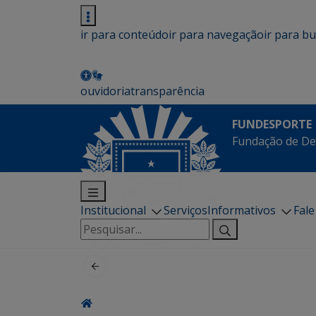
ir para conteúdo
ir para navegação
ir para b
ouvidoria
transparência
FUNDESPORTE
Fundação de De
Institucional
Serviços
Informativos
Fal
Pesquisar
por: