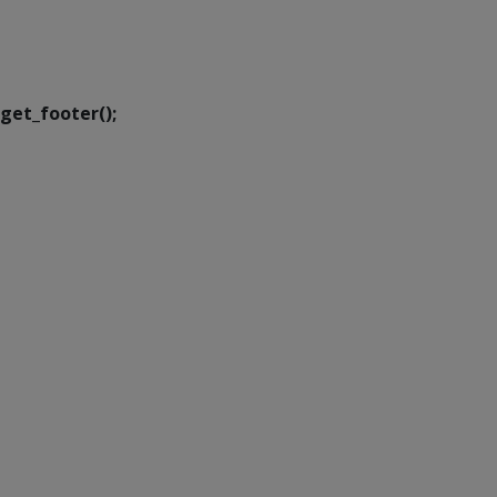
SETDIG | Secretaria-
Executiva de
Transformação Digital
get_footer();