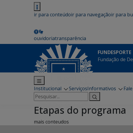
ir para conteúdo
ir para navegação
ir para b
ouvidoria
transparência
FUNDESPORTE
Fundação de De
Institucional
Serviços
Informativos
Fal
Pesquisar
por:
Etapas do programa
mais conteudos