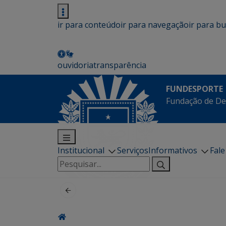
ir para conteúdo
ir para navegação
ir para b
ouvidoria
transparência
FUNDESPORTE
Fundação de De
Institucional
Serviços
Informativos
Fal
Pesquisar
por: