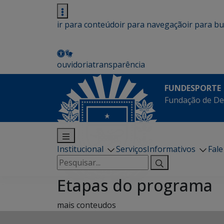
ir para conteúdo
ir para navegação
ir para b
ouvidoria
transparência
FUNDESPORTE
Fundação de De
Institucional
Serviços
Informativos
Fal
Pesquisar
por:
Etapas do programa
mais conteudos