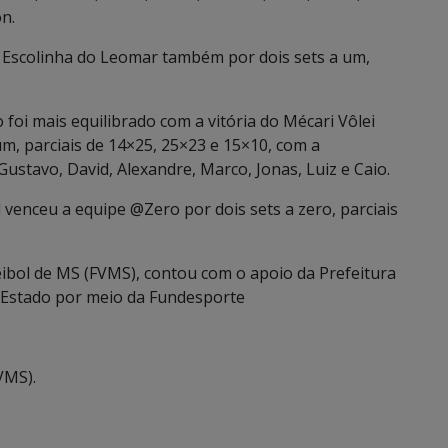
on.
a Escolinha do Leomar também por dois sets a um,
 foi mais equilibrado com a vitória do Mécari Vôlei
m, parciais de 14×25, 25×23 e 15×10, com a
Gustavo, David, Alexandre, Marco, Jonas, Luiz e Caio.
 venceu a equipe @Zero por dois sets a zero, parciais
eibol de MS (FVMS), contou com o apoio da Prefeitura
 Estado por meio da Fundesporte
VMS).