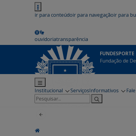
ir para conteúdo
ir para navegação
ir para b
ouvidoria
transparência
FUNDESPORTE
Fundação de De
Institucional
Serviços
Informativos
Fal
Pesquisar
por: