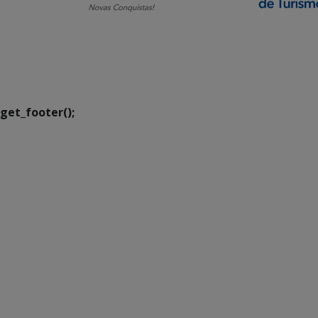
SETDIG | Secretaria-
Executiva de
Transformação Digital
get_footer();