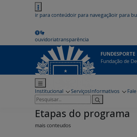
ir para conteúdo
ir para navegação
ir para b
ouvidoria
transparência
FUNDESPORTE
Fundação de De
Institucional
Serviços
Informativos
Fal
Pesquisar
por:
Etapas do programa
mais conteudos