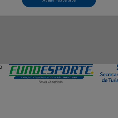
Avaliar este site
O
ormação Digital