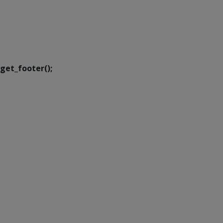
SETDIG | Secretaria-
Executiva de
Transformação Digital
get_footer();