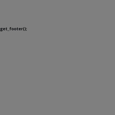
SETDIG | Secretaria-
Executiva de
Transformação Digital
get_footer();