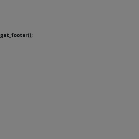
SETDIG | Secretaria-
Executiva de
Transformação Digital
get_footer();