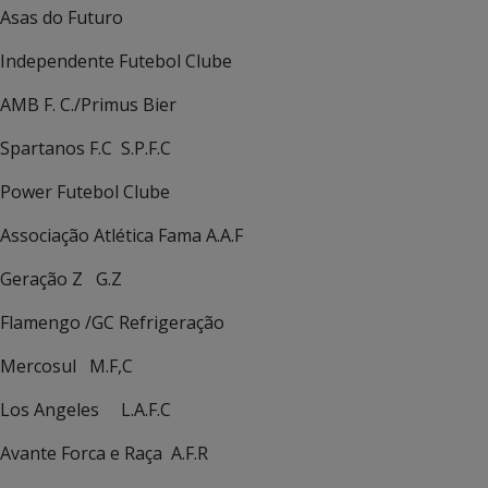
Asas do Futuro
Independente Futebol Clube
AMB F. C./Primus Bier
Spartanos F.C S.P.F.C
Power Futebol Clube
Associação Atlética Fama A.A.F
Geração Z G.Z
Flamengo /GC Refrigeração
Mercosul M.F,C
Los Angeles L.A.F.C
Avante Forca e Raça A.F.R