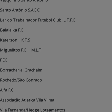
Vasquinho Santo Antonio
Santo Antônio S.A.E.C
Lar do Trabalhador Futebol Club L.T.F.C
Balalaika F.C
Katerson K.T.S
Miguelitos F.C M.L.T
PEC
Borracharia Grachaim
Rochedo/São Conrado
Alfa F.C.
Associação Atlética Vila Vilma
Vila Fernanda/Hedge Loteamentos