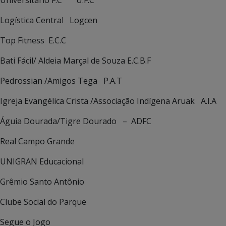
Universitário F.C U.F.C
Logística Central Logcen
Top Fitness E.C.C
Bati Fácil/ Aldeia Marçal de Souza E.C.B.F
Pedrossian /Amigos Tega P.A.T
Igreja Evangélica Crista /Associação Indígena Aruak A.I.A
Águia Dourada/Tigre Dourado – ADFC
Real Campo Grande
UNIGRAN Educacional
Grêmio Santo Antônio
Clube Social do Parque
Segue o Jogo