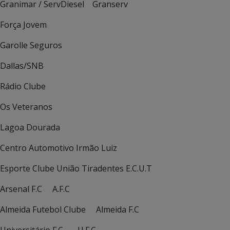
Granimar / ServDiesel Granserv
Força Jovem
Garolle Seguros
Dallas/SNB
Rádio Clube
Os Veteranos
Lagoa Dourada
Centro Automotivo Irmão Luiz
Esporte Clube União Tiradentes E.C.U.T
Arsenal F.C A.F.C
Almeida Futebol Clube Almeida F.C