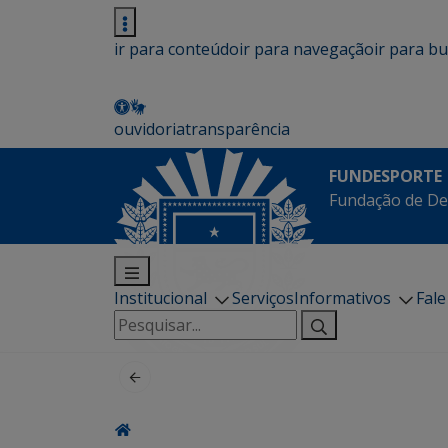
ir para conteúdo
ir para navegação
ir para b
ouvidoria
transparência
FUNDESPORTE
Fundação de De
Institucional
Serviços
Informativos
Fal
Pesquisar
por: