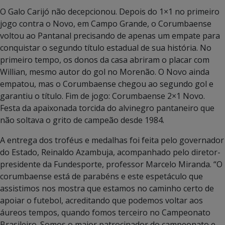
O Galo Carijó não decepcionou. Depois do 1×1 no primeiro
jogo contra o Novo, em Campo Grande, o Corumbaense
voltou ao Pantanal precisando de apenas um empate para
conquistar o segundo título estadual de sua história. No
primeiro tempo, os donos da casa abriram o placar com
Willian, mesmo autor do gol no Morenão. O Novo ainda
empatou, mas o Corumbaense chegou ao segundo gol e
garantiu o título. Fim de jogo: Corumbaense 2×1 Novo.
Festa da apaixonada torcida do alvinegro pantaneiro que
não soltava o grito de campeão desde 1984.
A entrega dos troféus e medalhas foi feita pelo governador
do Estado, Reinaldo Azambuja, acompanhado pelo diretor-
presidente da Fundesporte, professor Marcelo Miranda. “O
corumbaense está de parabéns e este espetáculo que
assistimos nos mostra que estamos no caminho certo de
apoiar o futebol, acreditando que podemos voltar aos
áureos tempos, quando fomos terceiro no Campeonato
Brasileiro. Somos o maior patrocinador do campeonato e