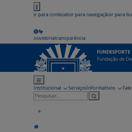
ir para conteúdo
ir para navegação
ir para b
ouvidoria
transparência
FUNDESPORTE
Fundação de De
Institucional
Serviços
Informativos
Fal
Pesquisar
por: