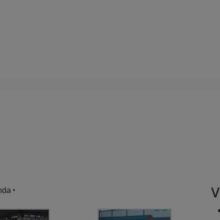
V
da •