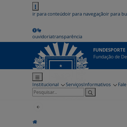
ir para conteúdo
ir para navegação
ir para b
ouvidoria
transparência
FUNDESPORTE
Fundação de De
Institucional
Serviços
Informativos
Fal
Pesquisar
por: