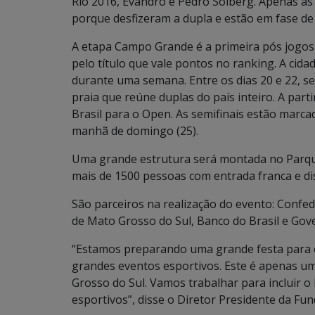
Rio 2016, Evandro e Pedro Solberg. Apenas as
porque desfizeram a dupla e estão em fase de
A etapa Campo Grande é a primeira pós jogos o
pelo título que vale pontos no ranking. A cidad
durante uma semana. Entre os dias 20 e 22, sed
praia que reúne duplas do país inteiro. A par
Brasil para o Open. As semifinais estão marcad
manhã de domingo (25).
Uma grande estrutura será montada no Parqu
mais de 1500 pessoas com entrada franca e dis
São parceiros na realização do evento: Confed
de Mato Grosso do Sul, Banco do Brasil e Gov
“Estamos preparando uma grande festa para o
grandes eventos esportivos. Este é apenas u
Grosso do Sul. Vamos trabalhar para incluir o
esportivos”, disse o Diretor Presidente da F