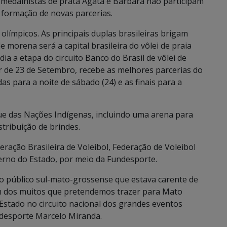
 medalhistas de prata Ágata e Bárbara não participam
 formação de novas parcerias.
límpicos. As principais duplas brasileiras brigam
e morena será a capital brasileira do vôlei de praia
ia a etapa do circuito Banco do Brasil de vôlei de
tir de 23 de Setembro, recebe as melhores parcerias do
as para a noite de sábado (24) e as finais para a
e das Nações Indígenas, incluindo uma arena para
tribuição de brindes.
eração Brasileira de Voleibol, Federação de Voleibol
erno do Estado, por meio da Fundesporte.
 público sul-mato-grossense que estava carente de
m dos muitos que pretendemos trazer para Mato
 Estado no circuito nacional dos grandes eventos
undesporte Marcelo Miranda.