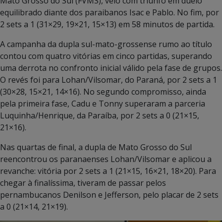
Mato Grosso do Sul (FVMS), veio com triunfo em duelo
equilibrado diante dos paraibanos Isac e Pablo. No fim, por
2 sets a 1 (31×29, 19×21, 15×13) em 58 minutos de partida.
A campanha da dupla sul-mato-grossense rumo ao título
contou com quatro vitórias em cinco partidas, superando
uma derrota no confronto inicial válido pela fase de grupos.
O revés foi para Lohan/Vilsomar, do Paraná, por 2 sets a 1
(30×28, 15×21, 14×16). No segundo compromisso, ainda
pela primeira fase, Cadu e Tonny superaram a parceria
Luquinha/Henrique, da Paraíba, por 2 sets a 0 (21×15,
21×16).
Nas quartas de final, a dupla de Mato Grosso do Sul
reencontrou os paranaenses Lohan/Vilsomar e aplicou a
revanche: vitória por 2 sets a 1 (21×15, 16×21, 18×20). Para
chegar à finalíssima, tiveram de passar pelos
pernambucanos Denilson e Jefferson, pelo placar de 2 sets
a 0 (21×14, 21×19).