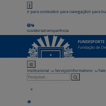
ir para conteúdo
ir para navegação
ir para b
ouvidoria
transparência
FUNDESPORTE
Fundação de De
Institucional
Serviços
Informativos
Fal
Pesquisar
por: