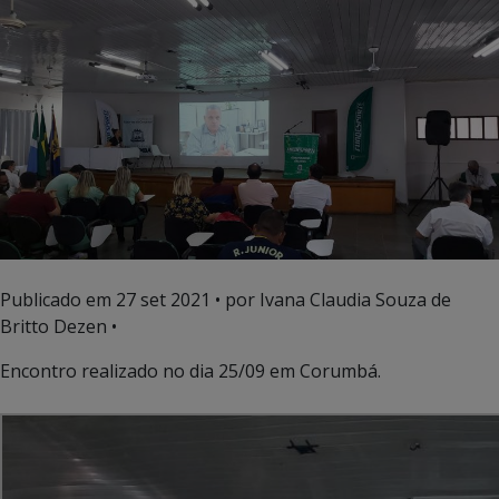
Publicado em
27 set 2021
• por Ivana Claudia Souza de
Britto Dezen •
Encontro realizado no dia 25/09 em Corumbá.