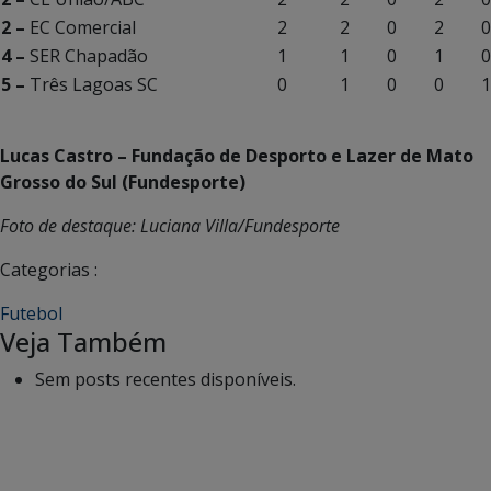
2 –
EC Comercial
2
2
0
2
0
4 –
SER Chapadão
1
1
0
1
0
5 –
Três Lagoas SC
0
1
0
0
1
Lucas Castro – Fundação de Desporto e Lazer de Mato
Grosso do Sul (Fundesporte)
Foto de destaque: Luciana Villa/Fundesporte
Categorias :
Futebol
Veja Também
Sem posts recentes disponíveis.