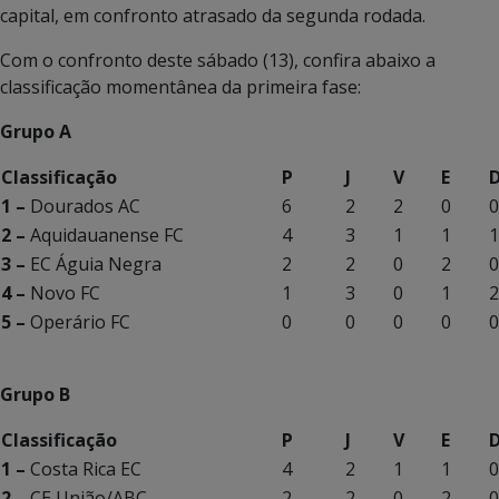
capital, em confronto atrasado da segunda rodada.
Com o confronto deste sábado (13), confira abaixo a
classificação momentânea da primeira fase:
Grupo A
Classificação
P
J
V
E
1 –
Dourados AC
6
2
2
0
0
2 –
Aquidauanense FC
4
3
1
1
1
3 –
EC Águia Negra
2
2
0
2
0
4 –
Novo FC
1
3
0
1
2
5 –
Operário FC
0
0
0
0
0
Grupo B
Classificação
P
J
V
E
1 –
Costa Rica EC
4
2
1
1
0
2 –
CE União/ABC
2
2
0
2
0