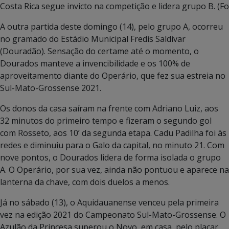
Costa Rica segue invicto na competição e lidera grupo B. (Fo
A outra partida deste domingo (14), pelo grupo A, ocorreu
no gramado do Estádio Municipal Fredis Saldivar
(Douradão). Sensação do certame até o momento, o
Dourados manteve a invencibilidade e os 100% de
aproveitamento diante do Operário, que fez sua estreia no
Sul-Mato-Grossense 2021.
Os donos da casa saíram na frente com Adriano Luiz, aos
32 minutos do primeiro tempo e fizeram o segundo gol
com Rosseto, aos 10’ da segunda etapa. Cadu Padilha foi às
redes e diminuiu para o Galo da capital, no minuto 21. Com
nove pontos, o Dourados lidera de forma isolada o grupo
A. O Operário, por sua vez, ainda não pontuou e aparece na
lanterna da chave, com dois duelos a menos.
Já no sábado (13), o Aquidauanense venceu pela primeira
vez na edição 2021 do Campeonato Sul-Mato-Grossense. O
Azulão da Princesa superou o Novo, em casa, pelo placar