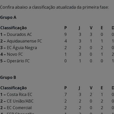
Confira abaixo a classificação atualizada da primeira fase:
Grupo A
Classificação
P
J
V
E
1 –
Dourados AC
9
3
3
0
0
2 –
Aquidauanense FC
4
3
1
1
1
3 –
EC Águia Negra
2
2
0
2
0
4 –
Novo FC
1
3
0
1
2
5 –
Operário FC
0
1
0
0
1
Grupo B
Classificação
P
J
V
E
1 –
Costa Rica EC
7
3
2
1
0
2 –
CE União/ABC
2
2
0
2
0
2 –
EC Comercial
2
2
0
2
0