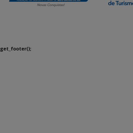
SETDIG | Secretaria-
Executiva de
Transformação Digital
get_footer();