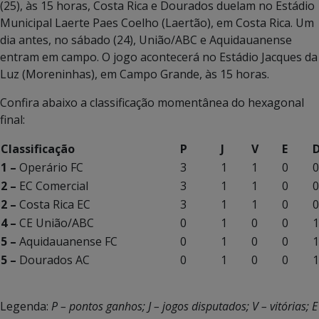
(25), às 15 horas, Costa Rica e Dourados duelam no Estádio
Municipal Laerte Paes Coelho (Laertão), em Costa Rica. Um
dia antes, no sábado (24), União/ABC e Aquidauanense
entram em campo. O jogo acontecerá no Estádio Jacques da
Luz (Moreninhas), em Campo Grande, às 15 horas.
Confira abaixo a classificação momentânea do hexagonal
final:
Classificação
P
J
V
E
1 –
Operário FC
3
1
1
0
0
2 –
EC Comercial
3
1
1
0
0
2 –
Costa Rica EC
3
1
1
0
0
4 –
CE União/ABC
0
1
0
0
1
5 –
Aquidauanense FC
0
1
0
0
1
5 –
Dourados AC
0
1
0
0
1
Legenda:
P – pontos ganhos; J – jogos disputados; V – vitórias; E