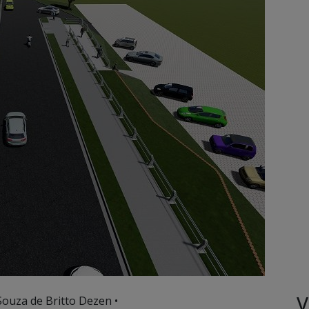
V
Souza de Britto Dezen •