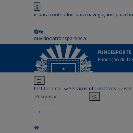
ir para conteúdo
ir para navegação
ir para b
ouvidoria
transparência
FUNDESPORTE
Fundação de De
Institucional
Serviços
Informativos
Fal
Pesquisar
por: