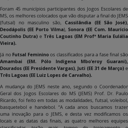
Foram 45 municípios participantes dos Jogos Escolares de
MS, os melhores colocados que vão disputar a final do JEMS
(futsal) no masculino são,
Cassilândia (EE São José)
Deodápolis (EE Porto Vilma
),
Sonora (EE Com. Mauríci
Coutinho Dutra)
e
Três Lagoas
(EM Profª Maria Eulália
Vieira).
Já no
Futsal Feminino
os classificados para a fase final sã
Amambai (EM. Pólo Indígena Mbo’eroy
Guarani)
Dourados (EE Presidente Vargas)
,
Juti (EE 31 de Março)
Três Lagoas (EE Luiz Lopes de Carvalho).
A mudança do JEMS neste ano, segundo o Coordenador
Geral dos Jogos Escolares do MS (JEMS) Prof. Dr. Paulo
Ricardo, foi feito em todas as modalidades, futsal, voleibol,
basquetebol e handebol. “A cada anos buscamos trazer
uma inovação para o JEMS, e desta vez modificamos os
locais e as datas das finais, as quatro melhores equipes
classificadas terão mais tempo de treinamento e