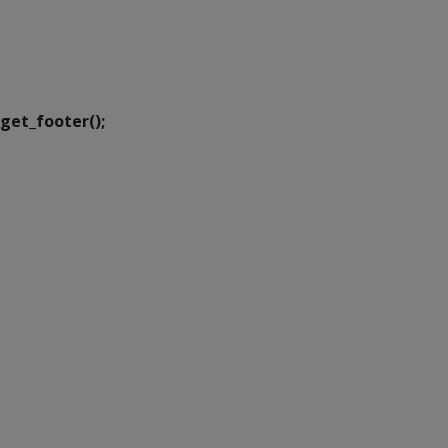
SETDIG | Secretaria-
Executiva de
Transformação Digital
get_footer();