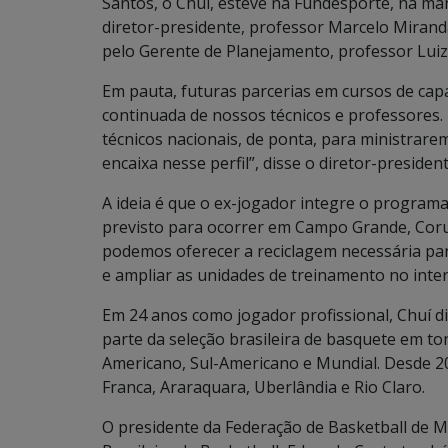
Santos, o Chuí, esteve na Fundesporte, na manh
diretor-presidente, professor Marcelo Miranda;
pelo Gerente de Planejamento, professor Luiz
Em pauta, futuras parcerias em cursos de cap
continuada de nossos técnicos e professores.
técnicos nacionais, de ponta, para ministrare
encaixa nesse perfil”, disse o diretor-president
A ideia é que o ex-jogador integre o programa
previsto para ocorrer em Campo Grande, Cor
podemos oferecer a reciclagem necessária par
e ampliar as unidades de treinamento no inter
Em 24 anos como jogador profissional, Chuí d
parte da seleção brasileira de basquete em to
Americano, Sul-Americano e Mundial. Desde 200
Franca, Araraquara, Uberlândia e Rio Claro.
O presidente da Federação de Basketball de 