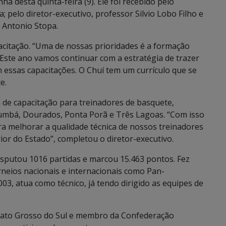
ã desta quinta-feira (9). Ele foi recebido pelo
 pelo diretor-executivo, professor Silvio Lobo Filho e
 Antonio Stopa.
acitação. “Uma de nossas prioridades é a formação
 Este ano vamos continuar com a estratégia de trazer
m essas capacitações. O Chuí tem um currículo que se
e.
 de capacitação para treinadores de basquete,
umbá, Dourados, Ponta Porã e Três Lagoas. “Com isso
a melhorar a qualidade técnica de nossos treinadores
ior do Estado”, completou o diretor-executivo.
isputou 1016 partidas e marcou 15.463 pontos. Fez
rneios nacionais e internacionais como Pan-
3, atua como técnico, já tendo dirigido as equipes de
Mato Grosso do Sul e membro da Confederação