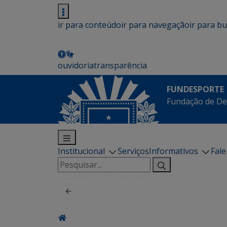
ir para conteúdo
ir para navegação
ir para b
ouvidoria
transparência
FUNDESPORTE
Fundação de De
Institucional
Serviços
Informativos
Fal
Pesquisar
por: