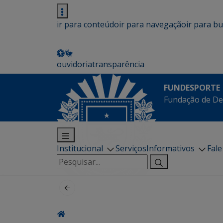
ir para conteúdo
ir para navegação
ir para b
ouvidoria
transparência
FUNDESPORTE
Fundação de De
Institucional
Serviços
Informativos
Fal
Pesquisar
por: